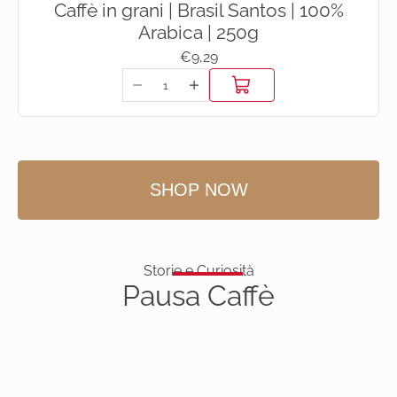
Caffè in grani | Brasil Santos | 100%
Vai all'articolo 4
Vai all'articolo 3
Arabica | 250g
Prezzo scontato
€9,29
SHOP NOW
Storie e Curiosità
Pau
sa Ca
ffè