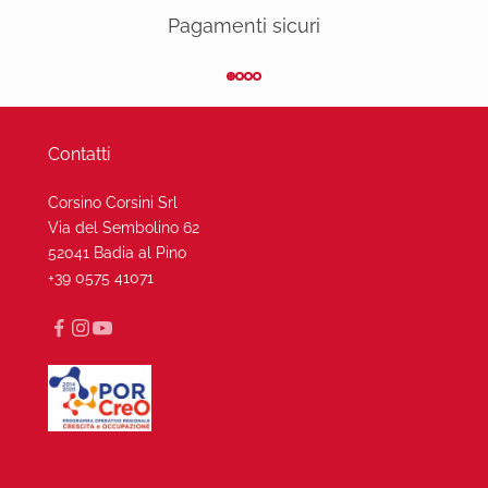
Pagamenti sicuri
Vai all'articolo 1
Vai all'articolo 2
Vai all'articolo 3
Vai all'articolo 4
Contatti
Corsino Corsini Srl
Via del Sembolino 62
52041 Badia al Pino
+39 0575 41071