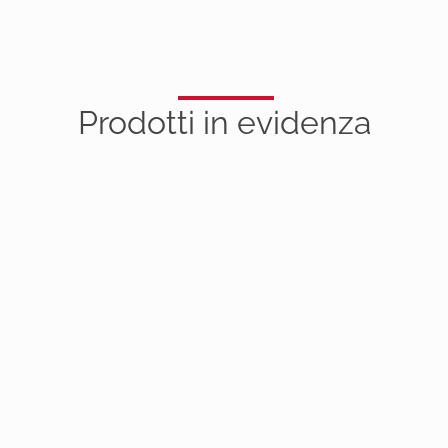
Prodot
ti in ev
idenza
ESAURITO
SCONTO 18%